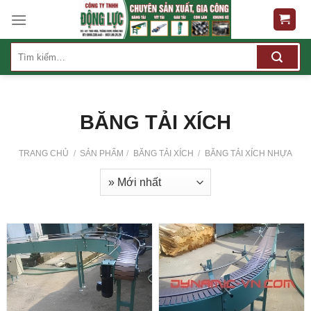
Skip
to
content
Tìm
kiếm:
BĂNG TẢI XÍCH
TRANG CHỦ
/
SẢN PHẨM
/
BĂNG TẢI XÍCH
/
BĂNG TẢI XÍCH NHỰA