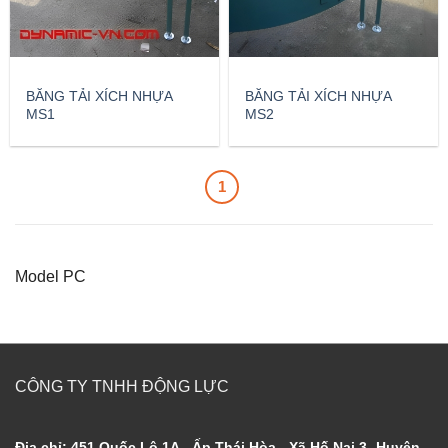
BĂNG TẢI XÍCH NHỰA
BĂNG TẢI XÍCH NHỰA
MS1
MS2
1
Model PC
CÔNG TY TNHH ĐỘNG LỰC
Địa chỉ: 451 Quốc Lộ 1A - Ấp Thái Hòa - Xã Hố Nai 3- Huyện