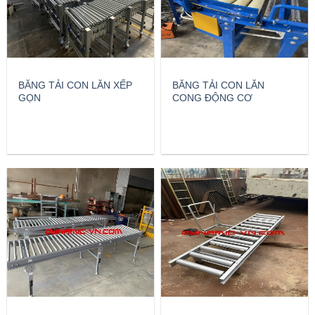
BĂNG TẢI CON LĂN XẾP
BĂNG TẢI CON LĂN
GỌN
CONG ĐỘNG CƠ