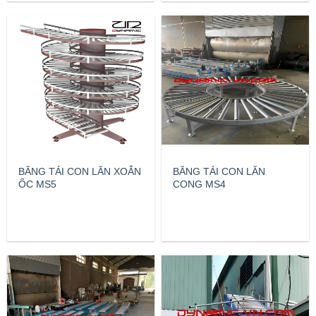
BĂNG TẢI CON LĂN XOẮN
BĂNG TẢI CON LĂN
ỐC MS5
CONG MS4