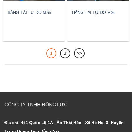
BĂNG TẢI TỰ DO MS5
BĂNG TẢI TỰ DO MS6
1
2
>>
CÔNG TY TNHH ĐỘNG LỰC
Địa chỉ: 451 Quốc Lộ 1A - Ấp Thái Hòa - Xã Hố Nai 3- Huyện
Trảng Bom - Tỉnh Đồng Nai