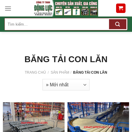
Skip
to
content
Tìm
kiếm:
BĂNG TẢI CON LĂN
TRANG CHỦ
/
SẢN PHẨM
/
BĂNG TẢI CON LĂN