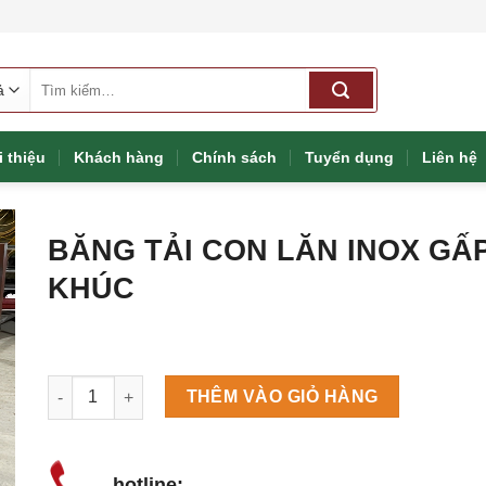
Tìm
kiếm:
i thiệu
Khách hàng
Chính sách
Tuyển dụng
Liên hệ
BĂNG TẢI CON LĂN INOX GẤ
KHÚC
Máy làm đá viên Scotsman NW458AS số lượng
THÊM VÀO GIỎ HÀNG
hotline: