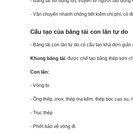
- Băng tải sử dụng lực truyền từ người lao động
- Vận chuyển nhanh chóng tiết kiệm chi phí, có đ
Cấu tạo của băng tải con lăn tự do
- Băng tải con lăn tự do có cấu tạo khá đơn giản
Khung băng tải
: được chế tạo bằng thép sơn ch
Con lăn:
- Vòng bi
- Ống thép, inox, thép mạ kẽm, thép bọc cao su, 
- Trục thép
- Phớt bảo vệ vòng đi