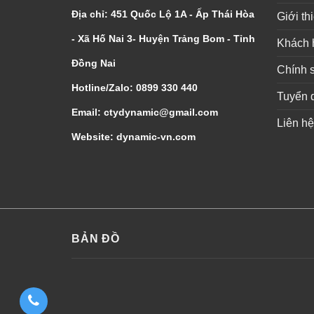
Địa chỉ: 451 Quốc Lộ 1A - Ấp Thái Hòa
Giới th
- Xã Hố Nai 3- Huyện Trảng Bom - Tỉnh
Khách 
Đồng Nai
Chính 
Hotline/Zalo: 0899 330 440
Tuyển 
Email: ctydynamic@gmail.com
Liên hệ
Website: dynamic-vn.com
BẢN ĐỒ