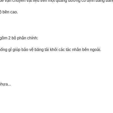
 để vận chuyển vật liệu trên một quãng đường cố định bằng băng
ộ bền cao.
 gồm 2 bộ phận chính:
ống gỉ giúp bảo vệ băng tải khỏi các tác nhân bên ngoài.
nhựa...