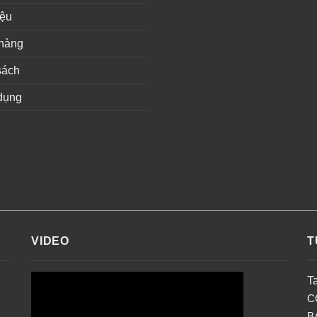
iệu
hàng
sách
dụng
VIDEO
T
T
C
B