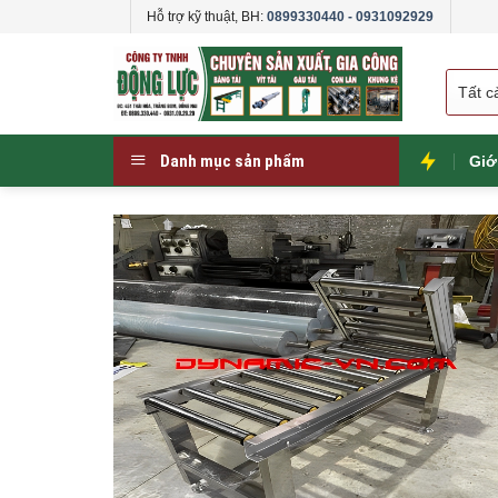
Skip
Hỗ trợ kỹ thuật, BH:
0899330440 - 0931092929
to
content
Danh mục sản phẩm
Giớ