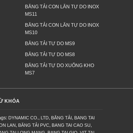
BĂNG TẢI CON LĂN TỰ DO INOX
MS11
BĂNG TẢI CON LĂN TỰ DO INOX
MS10
BĂNG TẢI TỰ DO MS9
BĂNG TẢI TỰ DO MS8
BĂNG TẢI TỰ DO XUỐNG KHO
MS7
Ừ KHÓA
ags:
DYNAMIC CO.
,
LTD
,
BĂNG TẢI
,
BANG TAI
ON LAN
,
BĂNG TẢI PVC
,
BANG TAI CAO SU
,
ANG TAI LONG MANG
,
BANG TAI GIO
,
VIT TAI
,