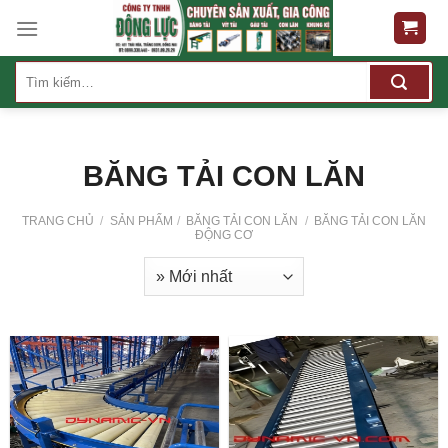
Skip
to
content
Tìm
kiếm:
BĂNG TẢI CON LĂN
TRANG CHỦ
/
SẢN PHẨM
/
BĂNG TẢI CON LĂN
/
BĂNG TẢI CON LĂN
ĐỘNG CƠ