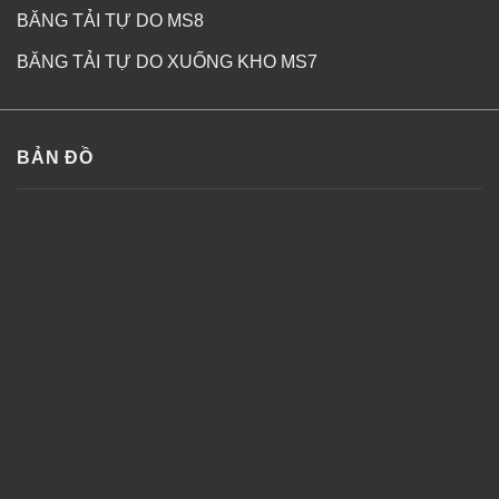
BĂNG TẢI TỰ DO MS8
BĂNG TẢI TỰ DO XUỐNG KHO MS7
BẢN ĐỒ