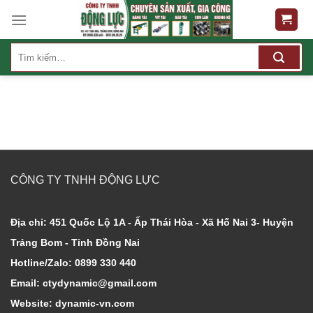
Skip
to
content
Tìm
kiếm:
CÔNG TY TNHH ĐỘNG LỰC
Địa chỉ: 451 Quốc Lộ 1A - Ấp Thái Hòa - Xã Hố Nai 3- Huyện
Trảng Bom - Tỉnh Đồng Nai
Hotline/Zalo: 0899 330 440
Email: ctydynamic@gmail.com
Website: dynamic-vn.com