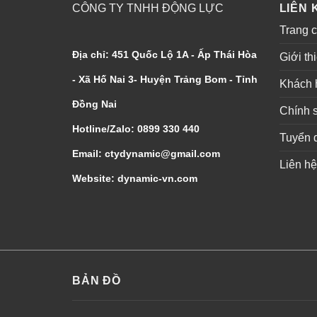
CÔNG TY TNHH ĐỘNG LỰC
LIÊN 
Trang 
Địa chỉ: 451 Quốc Lộ 1A - Ấp Thái Hòa
Giới th
- Xã Hố Nai 3- Huyện Trảng Bom - Tỉnh
Khách 
Đồng Nai
Chính 
Hotline/Zalo: 0899 330 440
Tuyển 
Email: ctydynamic@gmail.com
Liên hệ
Website: dynamic-vn.com
BẢN ĐỒ