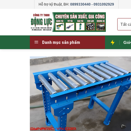
Skip
Hỗ trợ kỹ thuật, BH:
0899330440 - 0931092929
to
content
Danh mục sản phẩm
Giớ