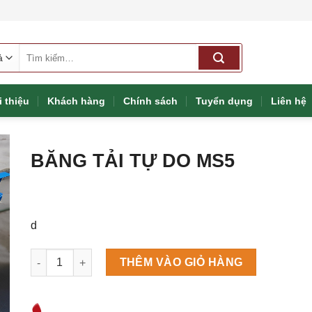
Tìm
kiếm:
i thiệu
Khách hàng
Chính sách
Tuyển dụng
Liên hệ
BĂNG TẢI TỰ DO MS5
d
Máy làm đá viên Scotsman NW458AS số lượng
THÊM VÀO GIỎ HÀNG