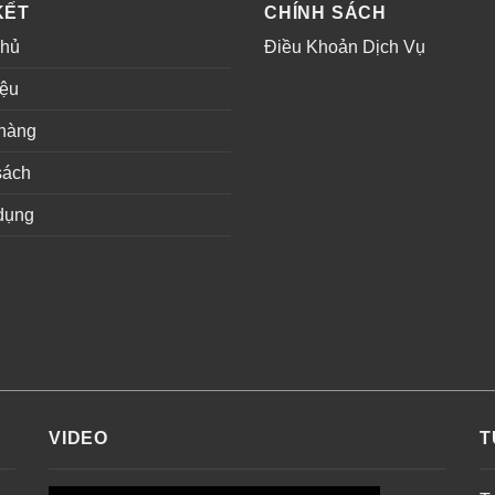
KẾT
CHÍNH SÁCH
chủ
Điều Khoản Dịch Vụ
iệu
hàng
sách
dụng
VIDEO
T