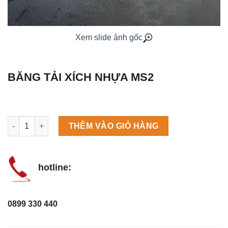
Xem slide ảnh gốc
BĂNG TẢI XÍCH NHỰA MS2
Máy làm đá viên Scotsman NW458AS số lượng
THÊM VÀO GIỎ HÀNG
hotline:
0899 330 440