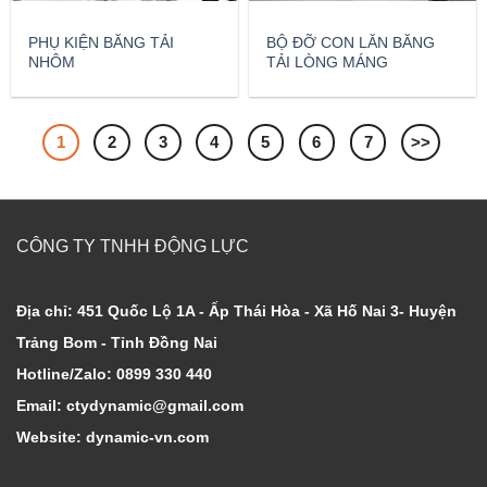
PHỤ KIỆN BĂNG TẢI
BỘ ĐỠ CON LĂN BĂNG
NHÔM
TẢI LÒNG MÁNG
1
2
3
4
5
6
7
>>
CÔNG TY TNHH ĐỘNG LỰC
Địa chỉ: 451 Quốc Lộ 1A - Ấp Thái Hòa - Xã Hố Nai 3- Huyện
Trảng Bom - Tỉnh Đồng Nai
Hotline/Zalo: 0899 330 440
Email: ctydynamic@gmail.com
Website: dynamic-vn.com