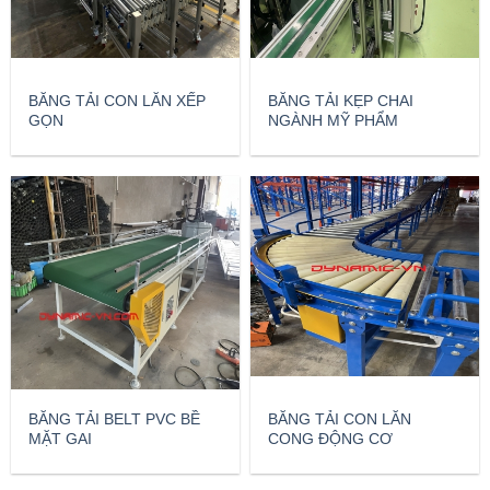
BĂNG TẢI CON LĂN XẾP
BĂNG TẢI KẸP CHAI
GỌN
NGÀNH MỸ PHẨM
BĂNG TẢI BELT PVC BỀ
BĂNG TẢI CON LĂN
MẶT GAI
CONG ĐỘNG CƠ