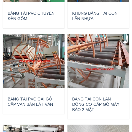
BĂNG TẢI PVC CHUYỂN
KHUNG BĂNG TẢI CON
ĐÈN GỐM
LĂN NHỰA
BĂNG TẢI PVC GAI GỖ
BĂNG TẢI CON LĂN
CẤP VÁN BÀN LẬT VÁN
ĐỘNG CƠ CẤP GỖ MÁY
BÀO 2 MẶT