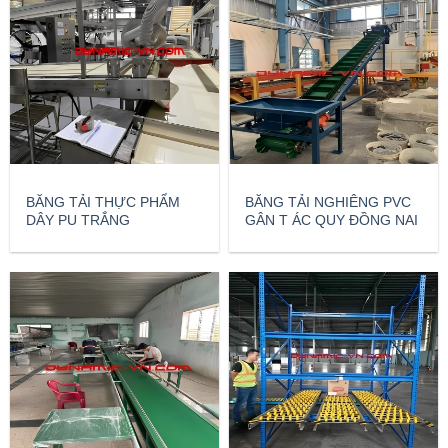
BĂNG TẢI THỰC PHẨM
BĂNG TẢI NGHIÊNG PVC
DÂY PU TRẮNG
GÂN T ÁC QUY ĐỒNG NAI