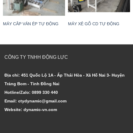
MÁY CÂP VÁN ÉP TỰ ĐỘNG
MÁY XẺ GỖ CD TỰ ĐỘNG
CÔNG TY TNHH ĐỘNG LỰC
Địa chỉ: 451 Quốc Lộ 1A - Ấp Thái Hòa - Xã Hố Nai 3- Huyện
Trảng Bom - Tỉnh Đồng Nai
Hotline/Zalo: 0899 330 440
Email: ctydynamic@gmail.com
Website: dynamic-vn.com