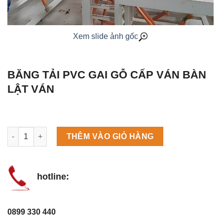
Xem slide ảnh gốc
BĂNG TẢI PVC GAI GỖ CẤP VÁN BÀN
LẬT VÁN
Máy làm đá viên Scotsman NW458AS số lượng
THÊM VÀO GIỎ HÀNG
hotline:
0899 330 440