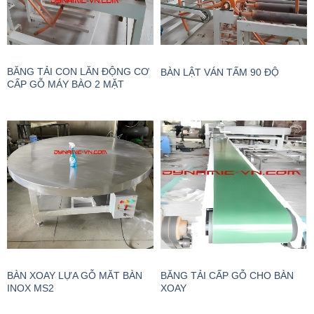
BĂNG TẢI CON LĂN ĐỘNG CƠ
BÀN LẬT VÁN TẤM 90 ĐỘ
CẤP GỖ MÁY BÀO 2 MẶT
BÀN XOAY LỰA GỖ MĂT BÀN
BĂNG TẢI CẤP GỖ CHO BÀN
INOX MS2
XOAY