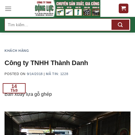
Skip
to
content
Tìm
kiếm:
KHÁCH HÀNG
Công ty TNHH Thành Danh
POSTED ON
9/14/2018
|
MÃ TIN: 1228
14
Th9
Bàn xoay lựa gỗ ghép