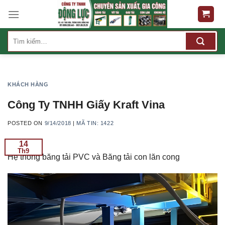
Skip
to
content
Tìm
kiếm:
KHÁCH HÀNG
Công Ty TNHH Giấy Kraft Vina
POSTED ON
9/14/2018
|
MÃ TIN: 1422
14
Th9
Hệ thống băng tải PVC và Băng tải con lăn cong