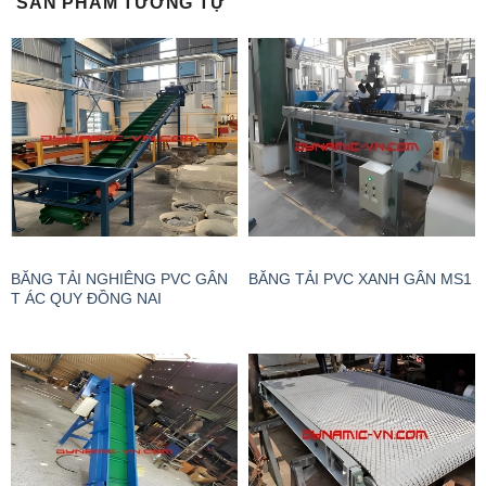
SẢN PHẨM TƯƠNG TỰ
BĂNG TẢI NGHIÊNG PVC GÂN
BĂNG TẢI PVC XANH GÂN MS1
T ÁC QUY ĐỒNG NAI