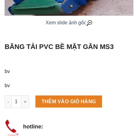
Xem slide ảnh gốc
BĂNG TẢI PVC BỀ MẶT GÂN MS3
bv
bv
Máy làm đá viên Scotsman NW458AS số lượng
THÊM VÀO GIỎ HÀNG
hotline: