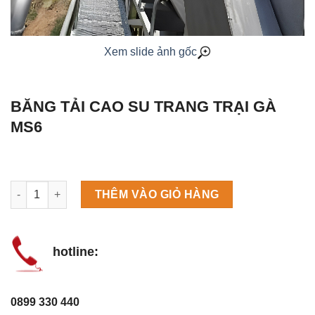
Xem slide ảnh gốc
BĂNG TẢI CAO SU TRANG TRẠI GÀ
MS6
Máy làm đá viên Scotsman NW458AS số lượng
THÊM VÀO GIỎ HÀNG
hotline:
0899 330 440