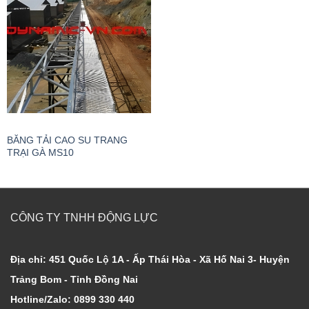
BĂNG TẢI CAO SU TRANG
TRẠI GÀ MS10
CÔNG TY TNHH ĐỘNG LỰC
Địa chỉ: 451 Quốc Lộ 1A - Ấp Thái Hòa - Xã Hố Nai 3- Huyện
Trảng Bom - Tỉnh Đồng Nai
Hotline/Zalo: 0899 330 440