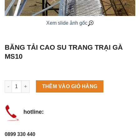
Xem slide ảnh gốc
BĂNG TẢI CAO SU TRANG TRẠI GÀ
MS10
Máy làm đá viên Scotsman NW458AS số lượng
THÊM VÀO GIỎ HÀNG
hotline:
0899 330 440