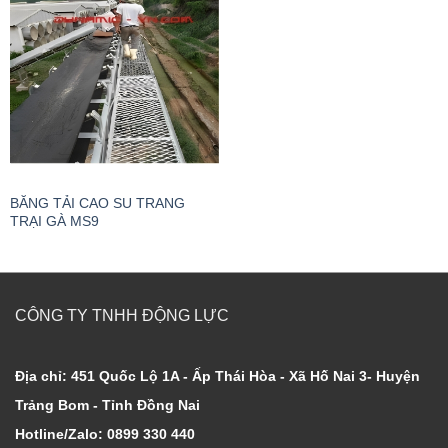
BĂNG TẢI CAO SU TRANG
TRẠI GÀ MS9
CÔNG TY TNHH ĐỘNG LỰC
Địa chỉ: 451 Quốc Lộ 1A - Ấp Thái Hòa - Xã Hố Nai 3- Huyện
Trảng Bom - Tỉnh Đồng Nai
Hotline/Zalo: 0899 330 440