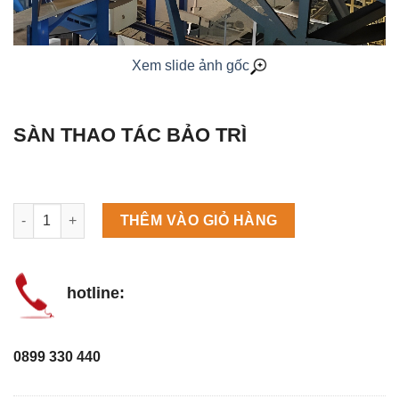
Xem slide ảnh gốc
SÀN THAO TÁC BẢO TRÌ
Máy làm đá viên Scotsman NW458AS số lượng
THÊM VÀO GIỎ HÀNG
hotline:
0899 330 440