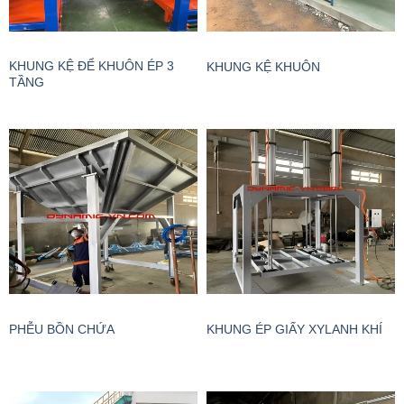
KHUNG KỆ ĐỂ KHUÔN ÉP 3
KHUNG KỆ KHUÔN
TẦNG
PHỄU BỒN CHỨA
KHUNG ÉP GIẤY XYLANH KHÍ