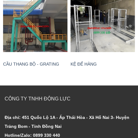
CẦU THANG BỘ - GRATING
KỆ ĐỂ HÀNG
CÔNG TY TNHH ĐỘNG LỰC
Địa chỉ: 451 Quốc Lộ 1A - Ấp Thái Hòa - Xã Hố Nai 3- Huyện
Trảng Bom - Tỉnh Đồng Nai
Hotline/Zalo: 0899 330 440