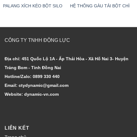
PALANG XÍCH KÉO BỘT SILO
HỆ THÔNG GÀU TẢI BỘT CHÌ
CÔNG TY TNHH ĐỘNG LỰC
Địa chỉ: 451 Quốc Lộ 1A - Ấp Thái Hòa - Xã Hố Nai 3- Huyện
Trảng Bom - Tỉnh Đồng Nai
Hotline/Zalo: 0899 330 440
Email: ctydynamic@gmail.com
Website: dynamic-vn.com
LIÊN KẾT