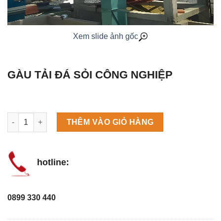
Xem slide ảnh gốc
GÀU TẢI ĐÁ SỎI CÔNG NGHIỆP
Máy làm đá viên Scotsman NW458AS số lượng
THÊM VÀO GIỎ HÀNG
hotline:
0899 330 440