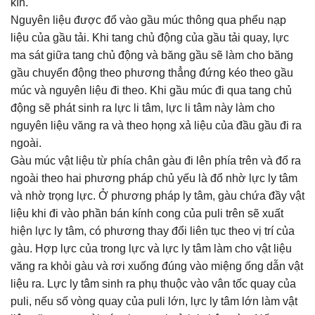
kín.
Nguyên liệu được đổ vào gầu múc thông qua phểu nạp
liệu của gầu tải. Khi tang chủ động của gầu tải quay, lực
ma sát giữa tang chủ động và băng gầu sẽ làm cho băng
gầu chuyển động theo phương thẳng đứng kéo theo gầu
múc và nguyên liệu đi theo. Khi gầu múc đi qua tang chủ
động sẽ phát sinh ra lực li tâm, lực li tâm này làm cho
nguyên liệu văng ra và theo họng xả liệu của đầu gầu đi ra
ngoài.
Gàu múc vật liệu từ phía chân gàu đi lên phía trên và đổ ra
ngoài theo hai phương pháp chủ yếu là đổ nhờ lực ly tâm
và nhờ trọng lực. Ở phương pháp ly tâm, gàu chứa đầy vật
liệu khi đi vào phần bán kính cong của puli trên sẽ xuất
hiện lực ly tâm, có phương thay đổi liên tục theo vị trí của
gàu. Hợp lực của trong lực và lực ly tâm làm cho vật liệu
văng ra khỏi gàu và rơi xuống đúng vào miệng ống dẫn vật
liệu ra. Lực ly tâm sinh ra phụ thuộc vào vân tốc quay của
puli, nếu số vòng quay của puli lớn, lực ly tâm lớn làm vật