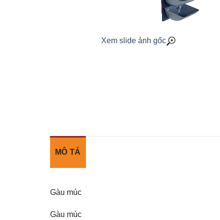
Xem slide ảnh gốc
MÔ TẢ
Gàu múc
Gàu múc