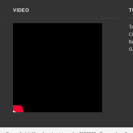
VIDEO
T
T
C
B
G