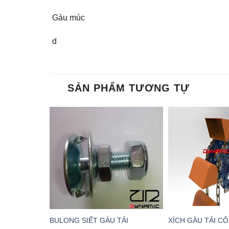
Gàu múc
d
SẢN PHẨM TƯƠNG TỰ
BULONG SIẾT GÀU TẢI
XÍCH GÀU TẢI C