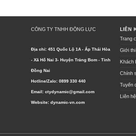
CÔNG TY TNHH ĐỘNG LỰC
LIÊN 
Trang 
Địa chỉ: 451 Quốc Lộ 1A - Ấp Thái Hòa
Giới th
- Xã Hố Nai 3- Huyện Trảng Bom - Tỉnh
Khách 
Đồng Nai
Chính 
Hotline/Zalo: 0899 330 440
Tuyển 
Email: ctydynamic@gmail.com
Liên hệ
Website: dynamic-vn.com