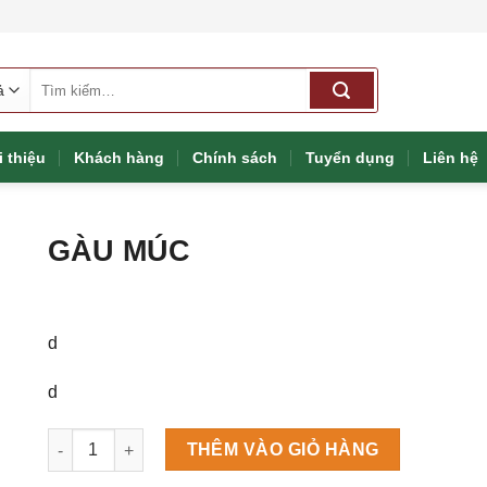
Tìm
kiếm:
i thiệu
Khách hàng
Chính sách
Tuyển dụng
Liên hệ
GÀU MÚC
d
d
Máy làm đá viên Scotsman NW458AS số lượng
THÊM VÀO GIỎ HÀNG