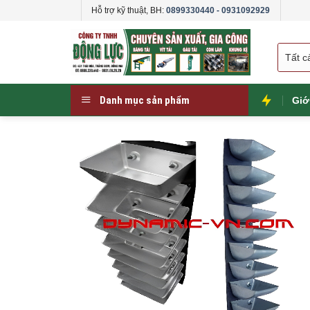
Skip
Hỗ trợ kỹ thuật, BH:
0899330440 - 0931092929
to
content
Danh mục sản phẩm
Giớ