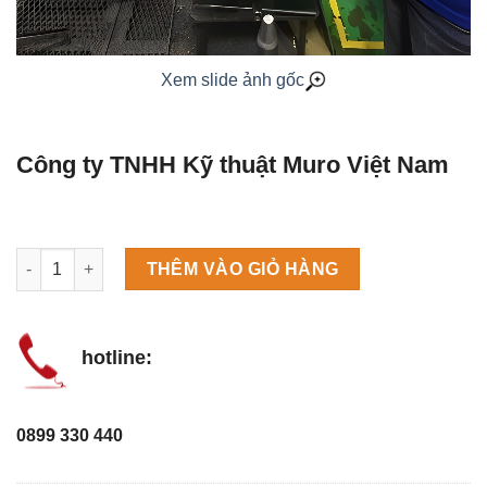
Xem slide ảnh gốc
Công ty TNHH Kỹ thuật Muro Việt Nam
Máy làm đá viên Scotsman NW458AS số lượng
THÊM VÀO GIỎ HÀNG
hotline:
0899 330 440