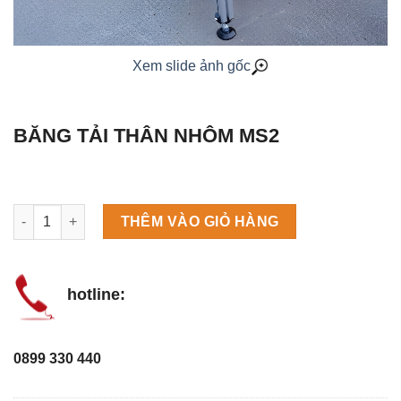
Xem slide ảnh gốc
BĂNG TẢI THÂN NHÔM MS2
Máy làm đá viên Scotsman NW458AS số lượng
THÊM VÀO GIỎ HÀNG
hotline:
0899 330 440