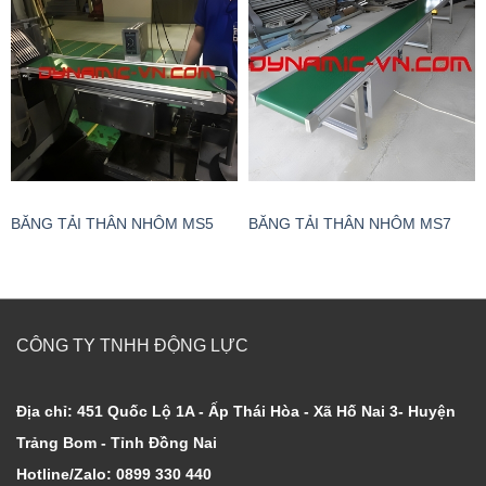
BĂNG TẢI THÂN NHÔM MS5
BĂNG TẢI THÂN NHÔM MS7
CÔNG TY TNHH ĐỘNG LỰC
Địa chỉ: 451 Quốc Lộ 1A - Ấp Thái Hòa - Xã Hố Nai 3- Huyện
Trảng Bom - Tỉnh Đồng Nai
Hotline/Zalo: 0899 330 440