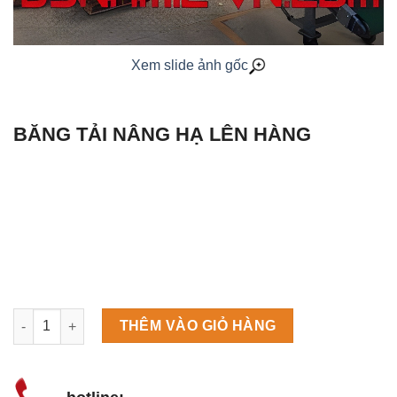
Xem slide ảnh gốc
BĂNG TẢI NÂNG HẠ LÊN HÀNG
Máy làm đá viên Scotsman NW458AS số lượng
THÊM VÀO GIỎ HÀNG