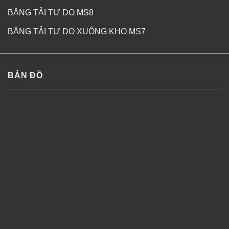
BĂNG TẢI TỰ DO MS8
BĂNG TẢI TỰ DO XUỐNG KHO MS7
BẢN ĐỒ