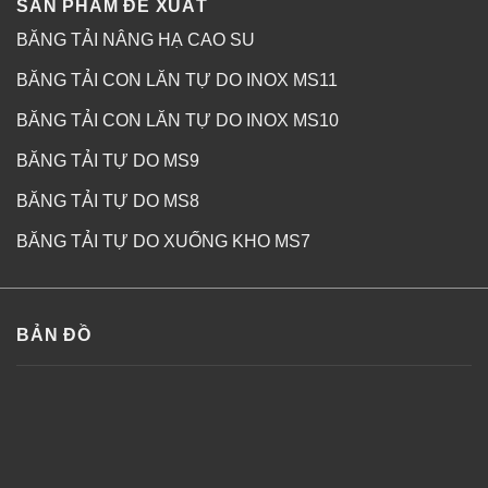
SẢN PHẨM ĐỀ XUẤT
BĂNG TẢI NÂNG HẠ CAO SU
BĂNG TẢI CON LĂN TỰ DO INOX MS11
BĂNG TẢI CON LĂN TỰ DO INOX MS10
BĂNG TẢI TỰ DO MS9
BĂNG TẢI TỰ DO MS8
BĂNG TẢI TỰ DO XUỐNG KHO MS7
BẢN ĐỒ