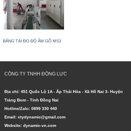
BĂNG TẢI ĐO ĐỘ ẨM GỖ MS3
CÔNG TY TNHH ĐỘNG LỰC
Địa chỉ: 451 Quốc Lộ 1A - Ấp Thái Hòa - Xã Hố Nai 3- Huyện
Trảng Bom - Tỉnh Đồng Nai
Hotline/Zalo: 0899 330 440
Email: ctydynamic@gmail.com
Website: dynamic-vn.com