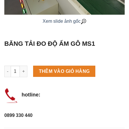
Xem slide ảnh gốc
BĂNG TẢI ĐO ĐỘ ẨM GỖ MS1
Máy làm đá viên Scotsman NW458AS số lượng
THÊM VÀO GIỎ HÀNG
hotline:
0899 330 440